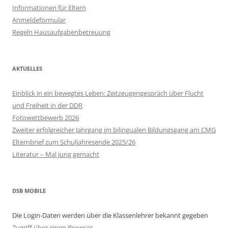
Informationen für Eltern
Anmeldeformular
Regeln Hausaufgabenbetreuung
AKTUELLES
Einblick in ein bewegtes Leben: Zeitzeugengespräch über Flucht
und Freiheit in der DDR
Fotowettbewerb 2026
Zweiter erfolgreicher Jahrgang im bilingualen Bildungsgang am CMG
Elternbrief zum Schuljahresende 2025/26
Literatur – Mal jung gemacht
DSB MOBILE
Die Login-Daten werden über die Klassenlehrer bekannt gegeben
Zugriff über einen Browser