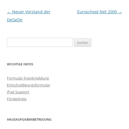
Beitragsnavigation
←
Neuer Vorstand der
Euroschool Net 2000
→
DeGeDe
Suchen
nach:
WICHTIGE INFOS
Formular Krankmeldung
Entschuldigungsformular
iPad Support
Förderkreis
HAUSAUFGABENBETREUUNG