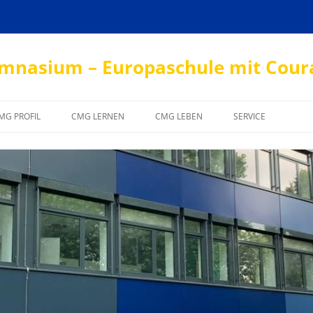
mnasium – Europaschule mit Cour
Zum
Inhalt
MG PROFIL
CMG LERNEN
CMG LEBEN
SERVICE
springen
EUROPA/BILINGUALER ZWEIG
LEHRPLÄNE
SCHÜLERBÜCHEREI
KRANKMELDUNG
DEMOKRATIE
ERPROBUNGSSTUFE
SCHULSOZIALARBEIT
DOWNLOADS
INDIVIDUELLE FÖRDERUNG
MITTELSTUFE
SCHÜLERVERTRETUNG
KONTAKT
STUDIEN- UND
OBERSTUFE
ARBEITSGEMEINSCHAFTEN
IMPRESSUM
BERUFSORIENTIERUNG
FÖRDERKREIS
DATENSCHUTZERK
SCHUTZKONZEPT
ABITURJAHRGÄNGE