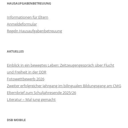
HAUSAUFGABENBETREUUNG
Informationen für Eltern
Anmeldeformular
Regeln Hausaufgabenbetreuung
AKTUELLES
Einblick in ein bewegtes Leben: Zeitzeugengespräch über Flucht
und Freiheit in der DDR
Fotowettbewerb 2026
Zweiter erfolgreicher Jahrgang im bilingualen Bildungsgang am CMG
Elternbrief zum Schuljahresende 2025/26
Literatur – Mal jung gemacht
DSB MOBILE