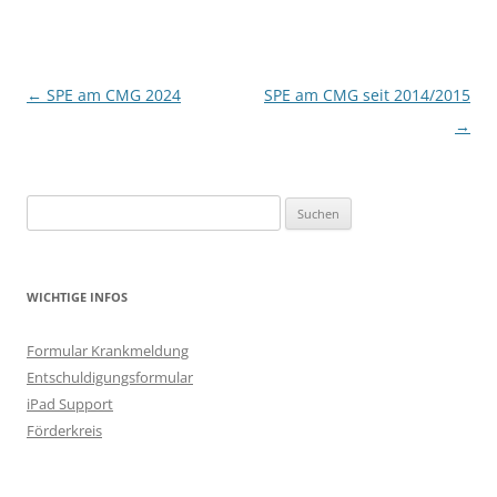
Beitragsnavigation
←
SPE am CMG 2024
SPE am CMG seit 2014/2015
→
Suchen
nach:
WICHTIGE INFOS
Formular Krankmeldung
Entschuldigungsformular
iPad Support
Förderkreis