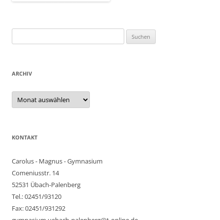
Suchen
nach:
ARCHIV
Archiv
KONTAKT
Carolus - Magnus - Gymnasium
Comeniusstr. 14
52531 Übach-Palenberg
Tel.: 02451/93120
Fax: 02451/931292
gymnasium.uebach-palenberg@t-online.de