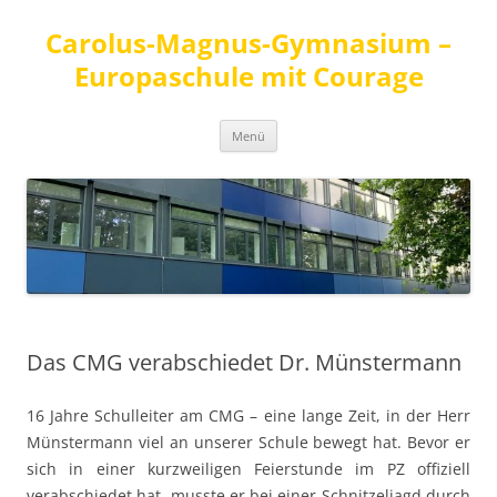
Carolus-Magnus-Gymnasium –
Europaschule mit Courage
Zum
Menü
Inhalt
springen
Das CMG verabschiedet Dr. Münstermann
16 Jahre Schulleiter am CMG – eine lange Zeit, in der Herr
Münstermann viel an unserer Schule bewegt hat. Bevor er
sich in einer kurzweiligen Feierstunde im PZ offiziell
verabschiedet hat, musste er bei einer Schnitzeljagd durch