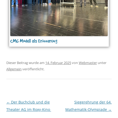
CMG Modell als Erinnerung
Dieser Beitrag wurde am
14. Februar 2025
von
Webmaster
unter
Allgemein
veröffentlicht.
Beitragsnavigation
←
Der Buchclub und die
Siegerehrung der 64.
Theater AG im Roxy-Kino
Mathematik-Olympiade
→