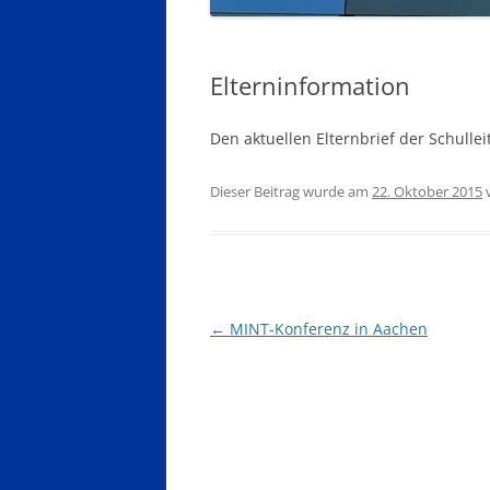
Elterninformation
Den aktuellen Elternbrief der Schulle
Dieser Beitrag wurde am
22. Oktober 2015
Beitragsnavigation
←
MINT-Konferenz in Aachen