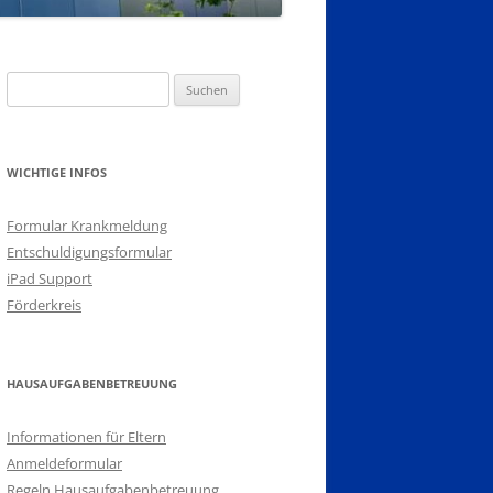
Suchen
nach:
WICHTIGE INFOS
Formular Krankmeldung
Entschuldigungsformular
iPad Support
Förderkreis
HAUSAUFGABENBETREUUNG
Informationen für Eltern
Anmeldeformular
Regeln Hausaufgabenbetreuung