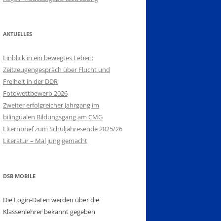
AKTUELLES
Einblick in ein bewegtes Leben:
Zeitzeugengespräch über Flucht und
Freiheit in der DDR
Fotowettbewerb 2026
Zweiter erfolgreicher Jahrgang im
bilingualen Bildungsgang am CMG
Elternbrief zum Schuljahresende 2025/26
Literatur – Mal jung gemacht
DSB MOBILE
Die Login-Daten werden über die
Klassenlehrer bekannt gegeben