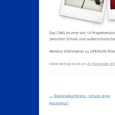
Das CMG ist eine von 14 Projektverbü
zwischen Schule und außerschulische
Weitere Information zu OPENION find
Dieser Beitrag wurde am
21. November 20
Beitragsnavigation
←
Regionalkonferenz „Schule ohne
Rassismus“