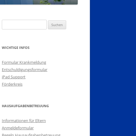
Suchen
nach:
WICHTIGE INFOS
Formular Krankmeldung
Entschuldigungsformular
iPad Support
Förderkreis
HAUSAUFGABENBETREUUNG
Informationen für Eltern
Anmeldeformular
Regeln Hausaufgabenbetreuung