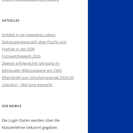
AKTUELLES
Einblick in ein bewegtes Leben:
Zeitzeugengespräch über Flucht und
Freiheit in der DDR
Fotowettbewerb 2026
Zweiter erfolgreicher Jahrgang im
bilingualen Bildungsgang am CMG
Elternbrief zum Schuljahresende 2025/26
Literatur – Mal jung gemacht
DSB MOBILE
Die Login-Daten werden über die
Klassenlehrer bekannt gegeben