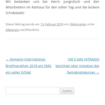
Wir bedanken uns bei Herrn Jungnitsch und den
Mitarbeitern im Rathaus für den tollen Tag und die leckere
Schokolade!
Dieser Beitrag wurde am
13. Februar 2019
von
Webmaster
unter
Allgemein
veröffentlicht.
Beitragsnavigation
←
Amnesty International-
100´5 DAS HITRADIO
Briefmarathon 2018 am CMG
berichtet über Initiative des
ein voller Erfolg!
Demokratiekurses
→
Suchen
nach: