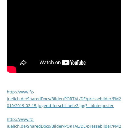
http://www.fz-
juelich.de/SharedDocs/Bilder/PORTAL/DE/pressebilder/PM2
019/2019-02-15-jugend-forscht-hefe2.jpg?__blob=poster
http://www.fz-
juelich.de/SharedDocs/Bilder/PORTAL/DE/pressebilder/PM2