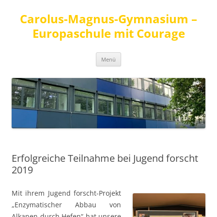
Carolus-Magnus-Gymnasium –
Europaschule mit Courage
Zum
Menü
Inhalt
springen
Erfolgreiche Teilnahme bei Jugend forscht
2019
Mit ihrem Jugend forscht-Projekt
„Enzymatischer Abbau von
Alkanen durch Hefen“ hat unsere