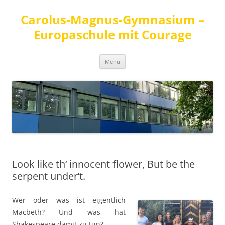
Carolus-Magnus-Gymnasium –
Europaschule mit Courage
Zum
Menü
Inhalt
springen
Look like th‘ innocent flower, But be the
serpent under’t.
Wer oder was ist eigentlich
Macbeth? Und was hat
Shakespeare damit zu tun?