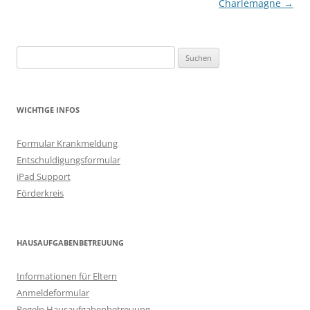
Charlemagne
→
Suchen
nach:
WICHTIGE INFOS
Formular Krankmeldung
Entschuldigungsformular
iPad Support
Förderkreis
HAUSAUFGABENBETREUUNG
Informationen für Eltern
Anmeldeformular
Regeln Hausaufgabenbetreuung