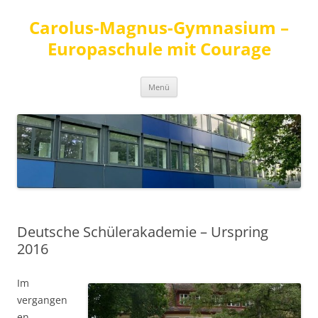
Carolus-Magnus-Gymnasium –
Europaschule mit Courage
Zum
Menü
Inhalt
springen
Deutsche Schülerakademie – Urspring
2016
Im
vergangen
en