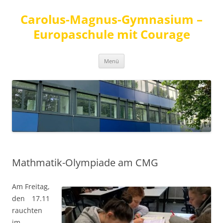
Carolus-Magnus-Gymnasium –
Europaschule mit Courage
Zum
Menü
Inhalt
springen
Mathmatik-Olympiade am CMG
Am Freitag,
den 17.11
rauchten
im