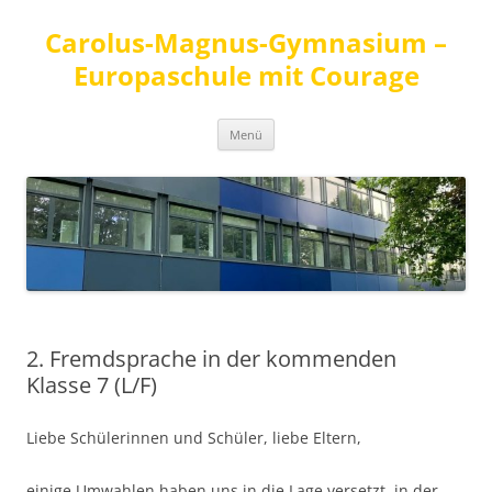
Carolus-Magnus-Gymnasium –
Europaschule mit Courage
Zum
Menü
Inhalt
springen
2. Fremdsprache in der kommenden
Klasse 7 (L/F)
Liebe Schülerinnen und Schüler, liebe Eltern,
einige Umwahlen haben uns in die Lage versetzt, in der