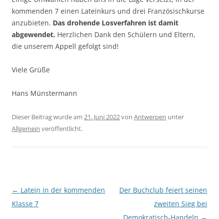
kommenden 7 einen Lateinkurs und drei Französischkurse
anzubieten.
Das drohende Losverfahren ist damit
abgewendet.
Herzlichen Dank den Schülern und Eltern,
die unserem Appell gefolgt sind!
Viele Grüße
Hans Münstermann
Dieser Beitrag wurde am
21. Juni 2022
von
Antwerpen
unter
Allgemein
veröffentlicht.
Beitragsnavigation
←
Latein in der kommenden
Der Buchclub feiert seinen
Klasse 7
zweiten Sieg bei
Demokratisch-Handeln
→